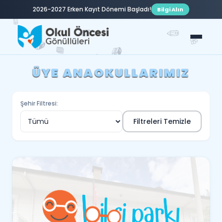
2026-2027 Erken Kayıt Dönemi Başladı!
Bilgi Alın
✏️
✏️
✏️
🌸
📚
📘
📚
✏️
🍬
📗
Ü
Y
E
A
N
A
O
K
U
L
L
A
R
I
M
I
Z
Şehir Filtresi:
Filtreleri Temizle