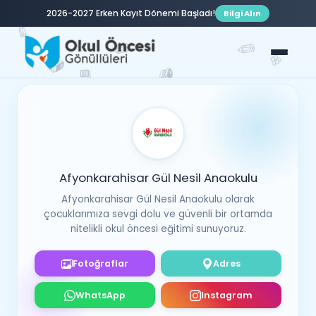
2026-2027 Erken Kayıt Dönemi Başladı!
Bilgi Alın
✏️
✏️
✏️
🌸
📚
📘
📚
✏️
🍬
📗
Afyonkarahisar Gül Nesil Anaokulu
Afyonkarahisar Gül Nesil Anaokulu olarak
çocuklarımıza sevgi dolu ve güvenli bir ortamda
nitelikli okul öncesi eğitimi sunuyoruz.
Fotoğraflar
Adres
WhatsApp
Instagram