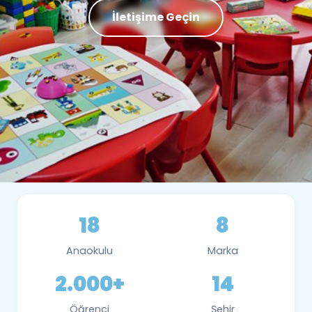
İletişime Geçin
18
8
Anaokulu
Marka
2.000+
14
Öğrenci
Şehir