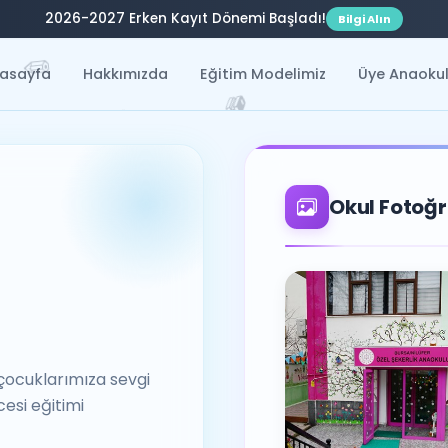
2026-2027 Erken Kayıt Dönemi Başladı!
Bilgi Alın
✏️
asayfa
Hakkımızda
Eğitim Modelimiz
Üye Anaokul
📚
✏️

Okul Fotoğr
çocuklarımıza sevgi
cesi eğitimi