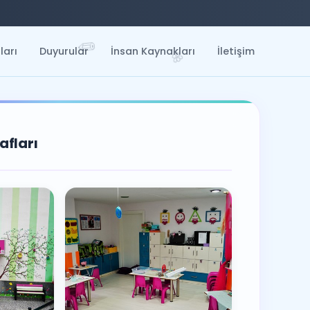
✏️
🌸
ları
Duyurular
İnsan Kaynakları
İletişim

📗
afları