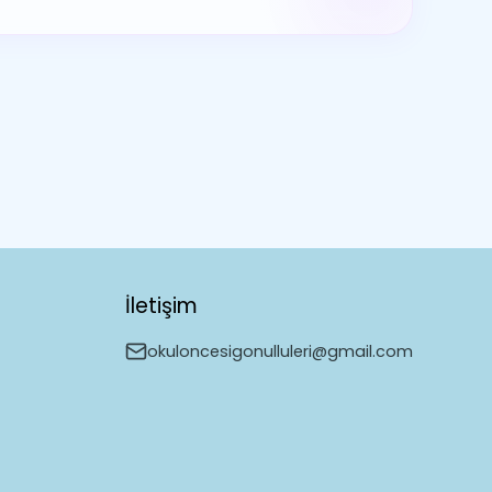
İletişim
okuloncesigonulluleri@gmail.com