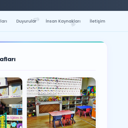
✏️
🌸
ları
Duyurular
İnsan Kaynakları
İletişim

📗
afları