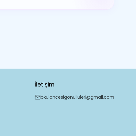
İletişim
okuloncesigonulluleri@gmail.com