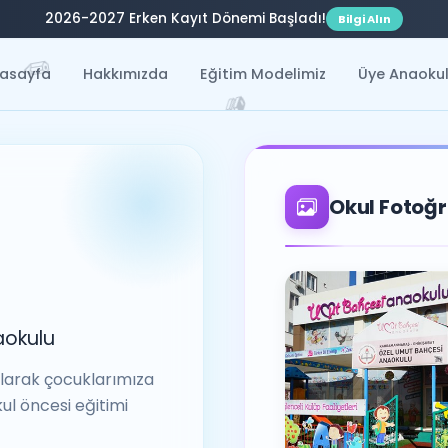
2026-2027 Erken Kayıt Dönemi Başladı!
Bilgi Alın
✏️
asayfa
Hakkımızda
Eğitim Modelimiz
Üye Anaokul
📚
✏️

Okul Fotoğr
okulu
arak çocuklarımıza
kul öncesi eğitimi